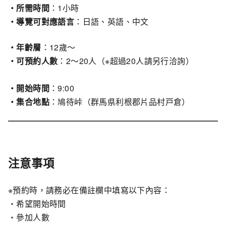
・所需時間
：1小時
・導覽可對應語言
：日語、英語、中文
・年齡層
：12歲〜
・可預約人數
：2〜20人（※超過20人請另行洽詢）
・開始時間
：9:00
・集合地點
：鳩待峠（群馬県利根郡片品村戸倉）
注意事項
※預約時，請務必在備註欄中填寫以下內容：
・希望開始時間
・參加人數