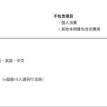
不包含項目
・個人消費
・其他未明確包含的費用
語、英語、中文
人（※超過15人請另行洽詢）