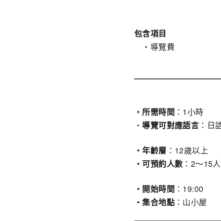
包含項目
・導覽費
・所需時間
：1小時
・
導覽可對應語言
：日
・年齡層
：12歲以上
・可預約人數
：2〜15
・開始時間
：19:00
・集合地點
：山小屋