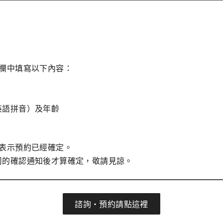
註欄中填寫以下內容：
英語拼音）及年齡
不表示預約已經確定。
司的確認通知後才算確定，敬請見諒。
諮詢・預約請點這裡